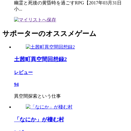
幽霊と死後の黄昏時を過ごすRPG【2017年03月31日
小...
サポーターのオススメゲーム
土茜町異空間回想録2
レビュー
94
異空間探索という仕事
「なにか」が棲む村