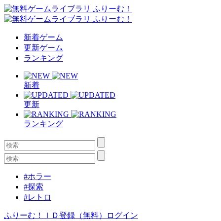
新着ゲーム
更新ゲーム
ランキング
新着
更新
ランキング
#ホラー
#探索
#レトロ
ふりーむ！ＩＤ登録（無料）
ログイン