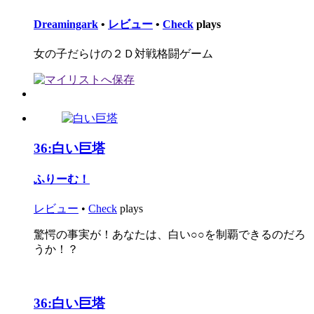
Dreamingark
•
レビュー
•
Check
plays
女の子だらけの２Ｄ対戦格闘ゲーム
36:
白い巨塔
ふりーむ！
レビュー
•
Check
plays
驚愕の事実が！あなたは、白い○○を制覇できるのだろ
うか！？
36:
白い巨塔