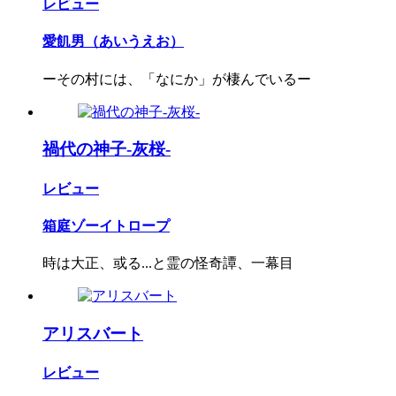
レビュー
愛飢男（あいうえお）
ーその村には、「なにか」が棲んでいるー
禍代の神子-灰桜-
レビュー
箱庭ゾーイトロープ
時は大正、或る...と霊の怪奇譚、一幕目
アリスバート
レビュー