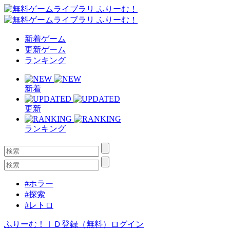
新着ゲーム
更新ゲーム
ランキング
新着
更新
ランキング
#ホラー
#探索
#レトロ
ふりーむ！ＩＤ登録（無料）
ログイン