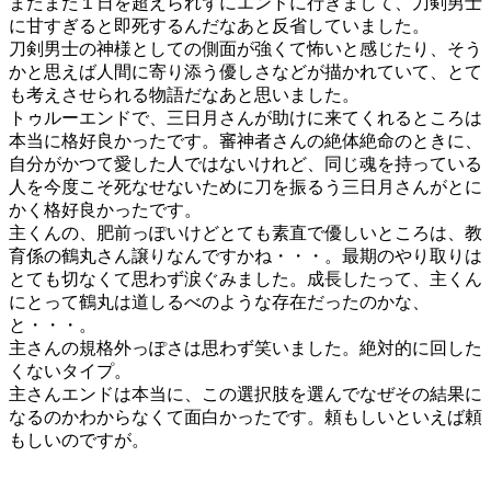
またまた１日を超えられずにエンドに行きまして、刀剣男士
に甘すぎると即死するんだなあと反省していました。
刀剣男士の神様としての側面が強くて怖いと感じたり、そう
かと思えば人間に寄り添う優しさなどが描かれていて、とて
も考えさせられる物語だなあと思いました。
トゥルーエンドで、三日月さんが助けに来てくれるところは
本当に格好良かったです。審神者さんの絶体絶命のときに、
自分がかつて愛した人ではないけれど、同じ魂を持っている
人を今度こそ死なせないために刀を振るう三日月さんがとに
かく格好良かったです。
主くんの、肥前っぽいけどとても素直で優しいところは、教
育係の鶴丸さん譲りなんですかね・・・。最期のやり取りは
とても切なくて思わず涙ぐみました。成長したって、主くん
にとって鶴丸は道しるべのような存在だったのかな、
と・・・。
主さんの規格外っぽさは思わず笑いました。絶対的に回した
くないタイプ。
主さんエンドは本当に、この選択肢を選んでなぜその結果に
なるのかわからなくて面白かったです。頼もしいといえば頼
もしいのですが。