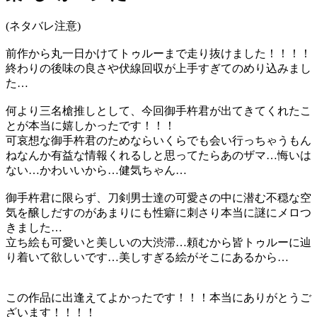
(ネタバレ注意)
前作から丸一日かけてトゥルーまで走り抜けました！！！！
終わりの後味の良さや伏線回収が上手すぎてのめり込みまし
た…
何より三名槍推しとして、今回御手杵君が出てきてくれたこ
とが本当に嬉しかったです！！！
可哀想な御手杵君のためならいくらでも会い行っちゃうもん
ねなんか有益な情報くれるしと思ってたらあのザマ…悔いは
ない…かわいいから…健気ちゃん…
御手杵君に限らず、刀剣男士達の可愛さの中に潜む不穏な空
気を醸しだすのがあまりにも性癖に刺さり本当に謎にメロつ
きました…
立ち絵も可愛いと美しいの大渋滞…頼むから皆トゥルーに辿
り着いて欲しいです…美しすぎる絵がそこにあるから…
この作品に出逢えてよかったです！！！本当にありがとうご
ざいます！！！！