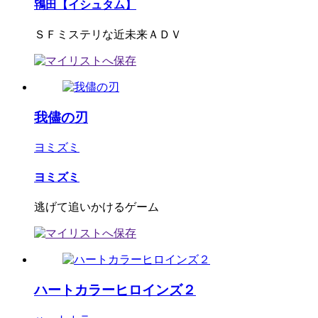
鴇田【イシュタム】
ＳＦミステリな近未来ＡＤＶ
我儘の刃
ヨミズミ
ヨミズミ
逃げて追いかけるゲーム
ハートカラーヒロインズ２