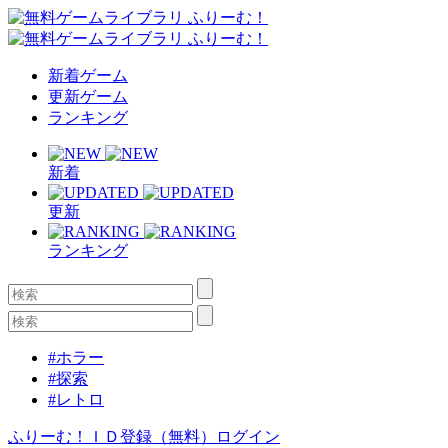
新着ゲーム
更新ゲーム
ランキング
新着
更新
ランキング
#ホラー
#探索
#レトロ
ふりーむ！ＩＤ登録（無料）
ログイン