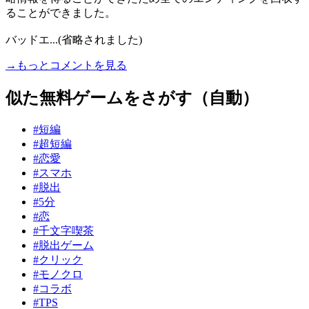
ることができました。
バッドエ...(省略されました)
→もっとコメントを見る
似た無料ゲームをさがす（自動）
#短編
#超短編
#恋愛
#スマホ
#脱出
#5分
#恋
#千文字喫茶
#脱出ゲーム
#クリック
#モノクロ
#コラボ
#TPS