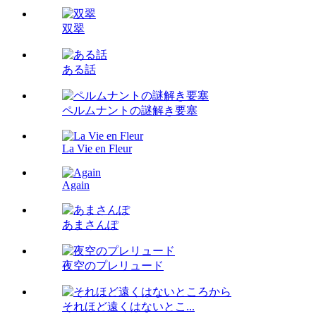
双翠
ある話
ペルムナントの謎解き要塞
La Vie en Fleur
Again
あまさんぽ
夜空のプレリュード
それほど遠くはないとこ...