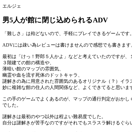
エルジェ
男5人が館に閉じ込められるADV
「難しさ」は殆どないので、手軽にプレイできるゲームです
ADVには疎い為レビューは書けませんので感想でも書きます
最初は「けっ！野郎５人かよ」などと考えていたのですが、
３階建ての館の構造や、
薄暗い館のマップの雰囲気、
幽霊や血を流す死体のドットキャラ、
謎解きの為に用意された雰囲気のあるオリジナル（？）イラ
妙に複雑な館の住人の人間関係など、よくできてると思いま
この手のゲームでよくあるのが、マップの通行判定がおかし
でした。
謎解きは最初のやつ以外は程よい難易度でした。
自分は謎解きが苦手なのですがそれでもスラスラ解けるぐら