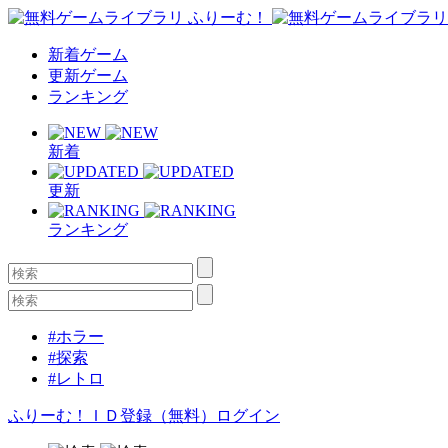
新着ゲーム
更新ゲーム
ランキング
新着
更新
ランキング
#ホラー
#探索
#レトロ
ふりーむ！ＩＤ登録（無料）
ログイン