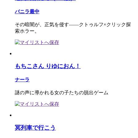
バニラ最中
その暗闇が、正気を侵す――クトゥルフ×クリック探
索ホラー。
もちこさん りゆにおん！
ナーラ
謎の声に導かれる女の子たちの脱出ゲーム
冥列車で行こう