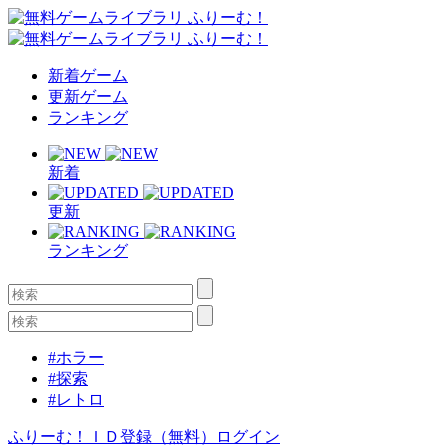
新着ゲーム
更新ゲーム
ランキング
新着
更新
ランキング
#ホラー
#探索
#レトロ
ふりーむ！ＩＤ登録（無料）
ログイン