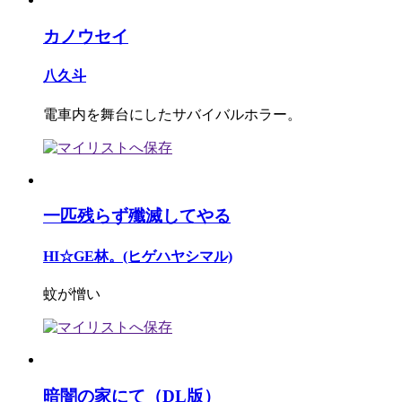
カノウセイ
八久斗
電車内を舞台にしたサバイバルホラー。
一匹残らず殲滅してやる
HI☆GE林。(ヒゲハヤシマル)
蚊が憎い
暗闇の家にて（DL版）