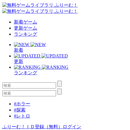
新着ゲーム
更新ゲーム
ランキング
新着
更新
ランキング
#ホラー
#探索
#レトロ
ふりーむ！ＩＤ登録（無料）
ログイン