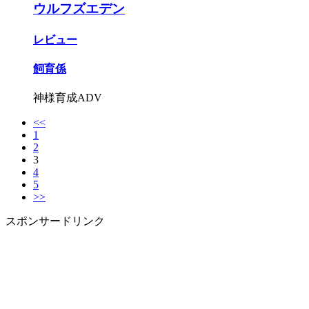
ウルフズエデン
レビュー
飼育係
神様育成ADV
<<
1
2
3
4
5
>>
スポンサードリンク