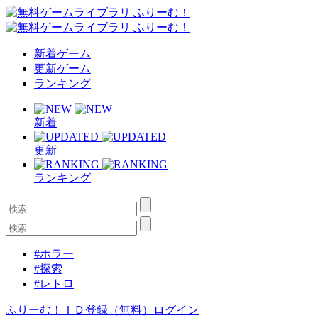
新着ゲーム
更新ゲーム
ランキング
新着
更新
ランキング
#ホラー
#探索
#レトロ
ふりーむ！ＩＤ登録（無料）
ログイン