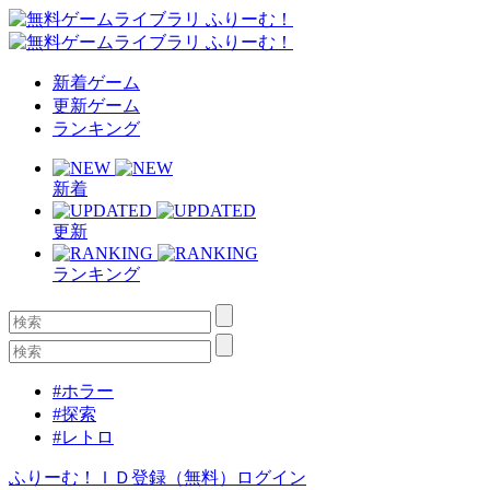
新着ゲーム
更新ゲーム
ランキング
新着
更新
ランキング
#ホラー
#探索
#レトロ
ふりーむ！ＩＤ登録（無料）
ログイン