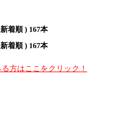
着順 ) 167本
着順 ) 167本
みる方はここをクリック！