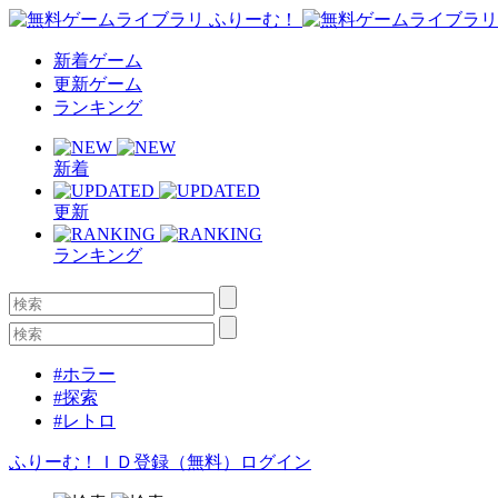
新着ゲーム
更新ゲーム
ランキング
新着
更新
ランキング
#ホラー
#探索
#レトロ
ふりーむ！ＩＤ登録（無料）
ログイン