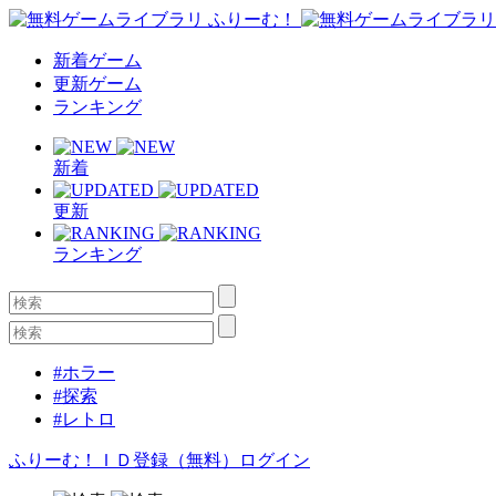
新着ゲーム
更新ゲーム
ランキング
新着
更新
ランキング
#ホラー
#探索
#レトロ
ふりーむ！ＩＤ登録（無料）
ログイン