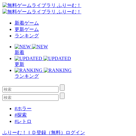
新着ゲーム
更新ゲーム
ランキング
新着
更新
ランキング
#ホラー
#探索
#レトロ
ふりーむ！ＩＤ登録（無料）
ログイン