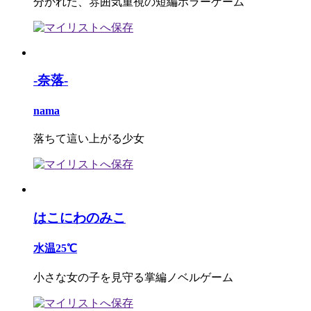
分かれた、雰囲気重視の短編ホラーゲーム
-奈落-
nama
落ちて這い上がる少女
はこにわのみこ
水温25℃
小さな女の子を見守る掌編ノベルゲーム