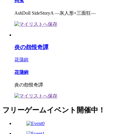
狗兎
AshDoll SideStoryA ―灰人形×三面狂―
炎の怨恨奇譚
花蒲鉾
花蒲鉾
炎の怨恨奇譚
フリーゲームイベント開催中！