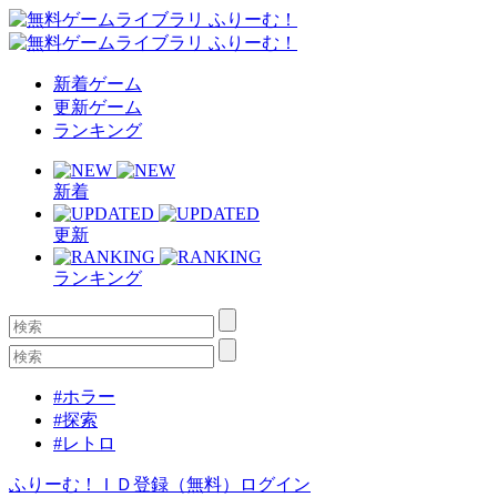
新着ゲーム
更新ゲーム
ランキング
新着
更新
ランキング
#ホラー
#探索
#レトロ
ふりーむ！ＩＤ登録（無料）
ログイン