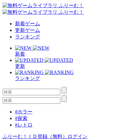
新着ゲーム
更新ゲーム
ランキング
新着
更新
ランキング
#ホラー
#探索
#レトロ
ふりーむ！ＩＤ登録（無料）
ログイン