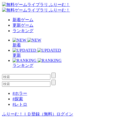
新着ゲーム
更新ゲーム
ランキング
新着
更新
ランキング
#ホラー
#探索
#レトロ
ふりーむ！ＩＤ登録（無料）
ログイン