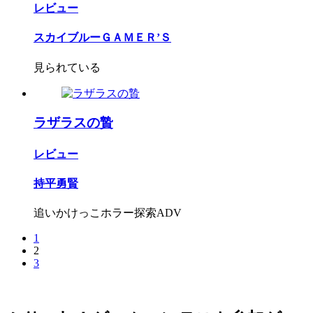
レビュー
スカイブルーＧＡＭＥＲ’Ｓ
見られている
ラザラスの贄
レビュー
持平勇賢
追いかけっこホラー探索ADV
1
2
3