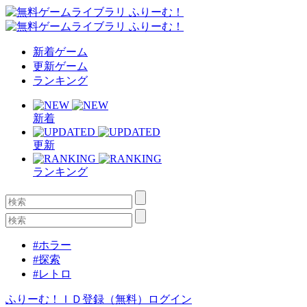
新着ゲーム
更新ゲーム
ランキング
新着
更新
ランキング
#ホラー
#探索
#レトロ
ふりーむ！ＩＤ登録（無料）
ログイン