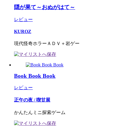
隠が果て～おぬがはて～
レビュー
KUROZ
現代怪奇ホラーＡＤＶ＋岩ゲー
Book Book Book
レビュー
正午の夜 / 喫甘展
かんたんミニ探索ゲーム