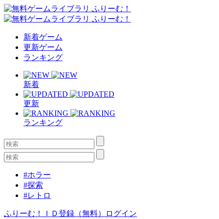
新着ゲーム
更新ゲーム
ランキング
新着
更新
ランキング
#ホラー
#探索
#レトロ
ふりーむ！ＩＤ登録（無料）
ログイン