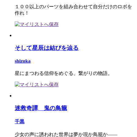
１００以上のパーツを組み合わせて自分だけのロボを
作れ！
そして星辰は結びを辿る
shizuka
星にまつわる信仰をめぐる、繋がりの物語。
迷救奇譚 鬼の鳥籠
千黒
少女の声に誘われた世界は夢か現か鳥籠か――