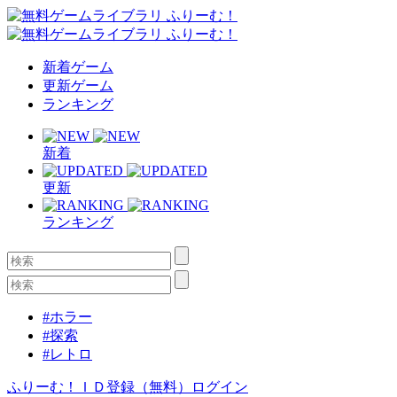
新着ゲーム
更新ゲーム
ランキング
新着
更新
ランキング
#ホラー
#探索
#レトロ
ふりーむ！ＩＤ登録（無料）
ログイン