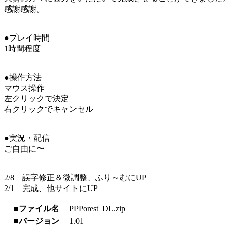
感謝感謝。
●プレイ時間
1時間程度
●操作方法
マウス操作
左クリックで決定
右クリックでキャンセル
●実況・配信
ご自由に〜
2/8 誤字修正＆微調整、ふり～むにUP
2/1 完成、他サイトにUP
■ファイル名
PPPorest_DL.zip
■バージョン
1.01