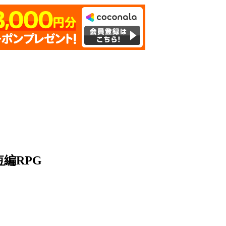
編RPG
。