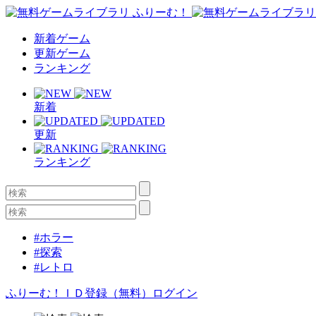
新着ゲーム
更新ゲーム
ランキング
新着
更新
ランキング
#ホラー
#探索
#レトロ
ふりーむ！ＩＤ登録（無料）
ログイン