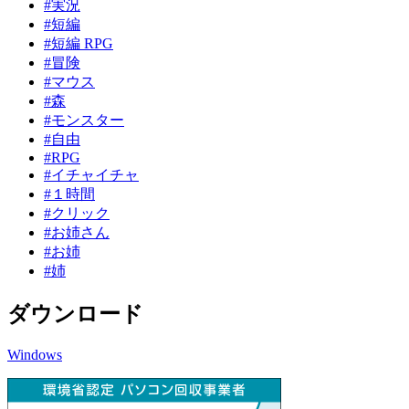
#実況
#短編
#短編 RPG
#冒険
#マウス
#森
#モンスター
#自由
#RPG
#イチャイチャ
#１時間
#クリック
#お姉さん
#お姉
#姉
ダウンロード
Windows