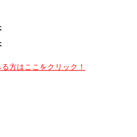
本
本
みる方はここをクリック！