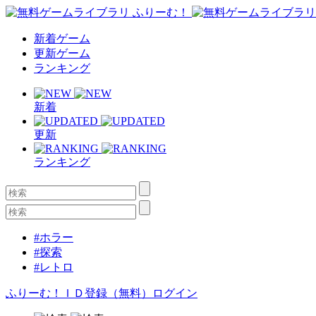
新着ゲーム
更新ゲーム
ランキング
新着
更新
ランキング
#ホラー
#探索
#レトロ
ふりーむ！ＩＤ登録（無料）
ログイン