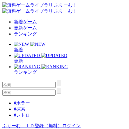
新着ゲーム
更新ゲーム
ランキング
新着
更新
ランキング
#ホラー
#探索
#レトロ
ふりーむ！ＩＤ登録（無料）
ログイン