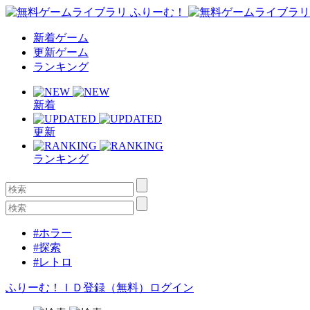
新着ゲーム
更新ゲーム
ランキング
新着
更新
ランキング
#ホラー
#探索
#レトロ
ふりーむ！ＩＤ登録（無料）
ログイン