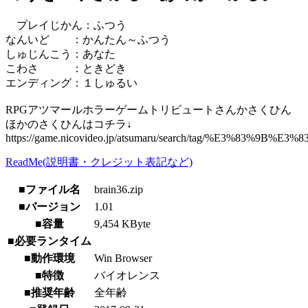
プレイじかん：ふつう
なんいど ：かんたん～ふつう
しゅじんこう：あなた
こわさ ：ときどき
エンディング：１しゅるい
RPGアツマールホラーゲームトリビュートさんかさくひん
ほかのさくひんはコチラ↓
https://game.nicovideo.jp/atsumaru/search/tag/%
ReadMe(説明書・クレジット表記など)
■ファイル名
brain36.zip
■バージョン
1.01
■容量
9,454 KByte
■必要ランタイム
■動作環境
Win Browser
■特徴
バイオレンス
■推奨年齢
全年齢