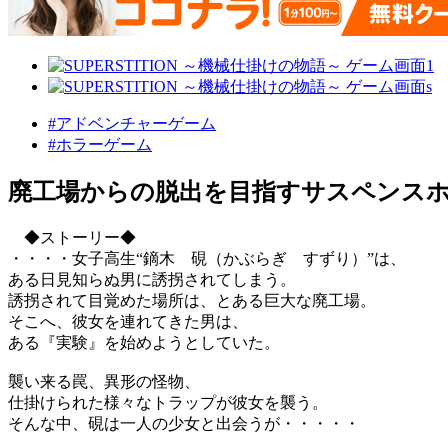
#アドベンチャーゲーム
#ホラーゲーム
廃工場からの脱出を目指すサスペンスホ
◆ストーリー◆
・・・・女子高生“鏑木 硯（かぶらぎ すずり）”は、
ある日見知らぬ男に誘拐されてしまう。
誘拐されて目覚めた場所は、とある巨大な廃工場。
そこへ、彼女を連れてきた男は、
ある『実験』を始めようとしていた。
襲い来る罠、異形の怪物、
仕掛けられた様々なトラップが彼女を襲う。
そんな中、硯は一人の少女と出会うが・・・・・