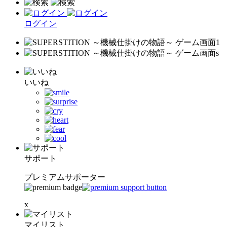
ログイン
いいね
サポート
プレミアムサポーター
x
マイリスト