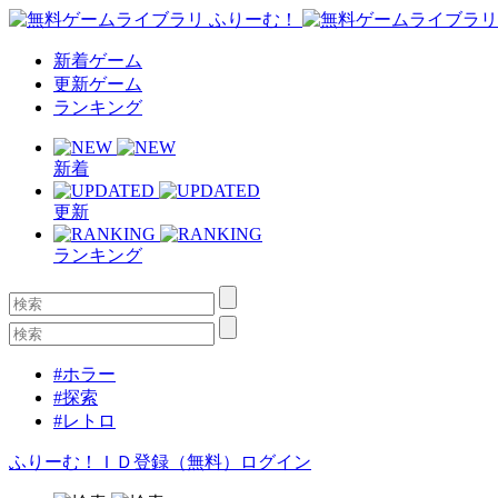
新着ゲーム
更新ゲーム
ランキング
新着
更新
ランキング
#ホラー
#探索
#レトロ
ふりーむ！ＩＤ登録（無料）
ログイン