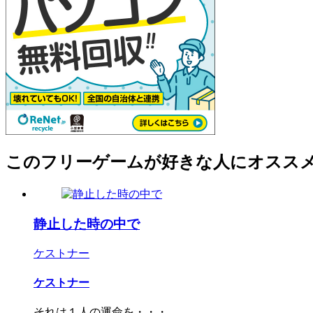
このフリーゲームが好きな人にオスス
静止した時の中で
ケストナー
ケストナー
それは１人の運命を・・・