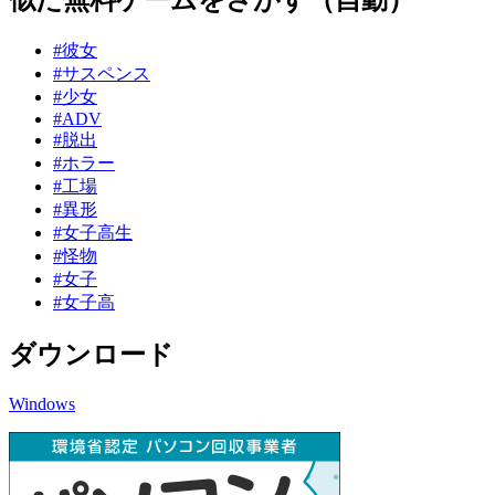
#彼女
#サスペンス
#少女
#ADV
#脱出
#ホラー
#工場
#異形
#女子高生
#怪物
#女子
#女子高
ダウンロード
Windows