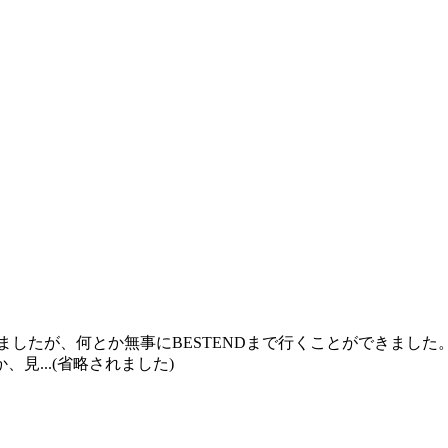
いましたが、何とか無事にBESTENDまで行くことができました
...(省略されました)