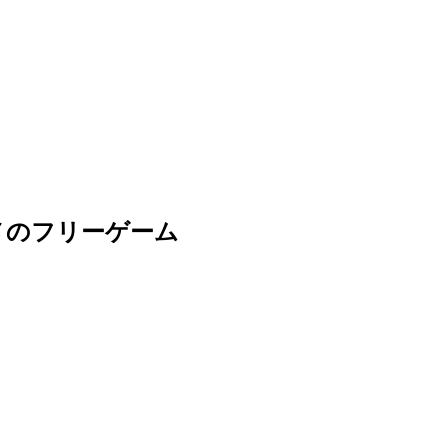
メのフリーゲーム