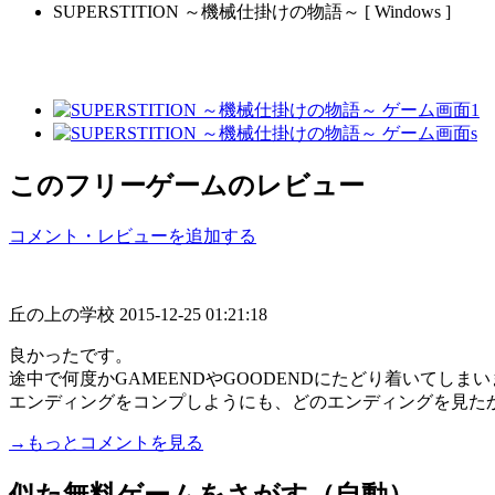
SUPERSTITION ～機械仕掛けの物語～ [ Windows ]
このフリーゲームのレビュー
コメント・レビューを追加する
丘の上の学校
2015-12-25 01:21:18
良かったです。
途中で何度かGAMEENDやGOODENDにたどり着いてしま
エンディングをコンプしようにも、どのエンディングを見たか、見
→もっとコメントを見る
似た無料ゲームをさがす（自動）