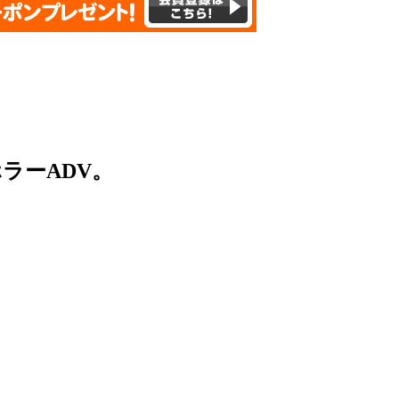
ラーADV。