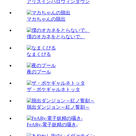
アリスインハロウィンタウン
マカちゃんの脱出
僕のオカネをとらないで。
なまくびる
夜のプール
ザ・ポケギャルネトッタ
脱出ダンジョン～紅ノ誓刻～
FeARy-電子妖精の囁き-