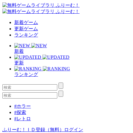
新着ゲーム
更新ゲーム
ランキング
新着
更新
ランキング
#ホラー
#探索
#レトロ
ふりーむ！ＩＤ登録（無料）
ログイン