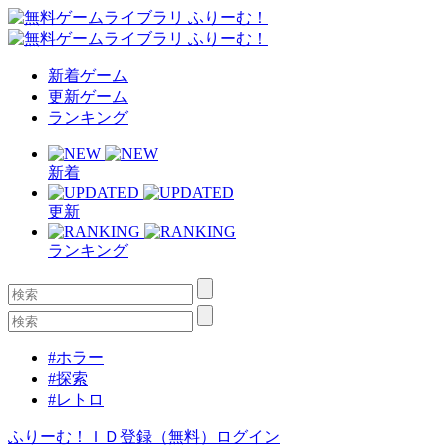
新着ゲーム
更新ゲーム
ランキング
新着
更新
ランキング
#ホラー
#探索
#レトロ
ふりーむ！ＩＤ登録（無料）
ログイン