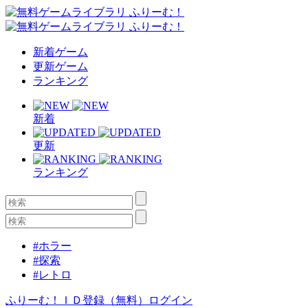
新着ゲーム
更新ゲーム
ランキング
新着
更新
ランキング
#ホラー
#探索
#レトロ
ふりーむ！ＩＤ登録（無料）
ログイン