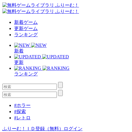
新着ゲーム
更新ゲーム
ランキング
新着
更新
ランキング
#ホラー
#探索
#レトロ
ふりーむ！ＩＤ登録（無料）
ログイン