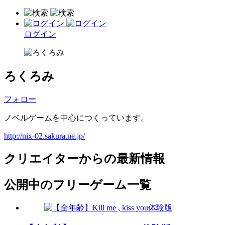
ログイン
ろくろみ
フォロー
ノベルゲームを中心につくっています。
http://nix-02.sakura.ne.jp/
クリエイターからの最新情報
公開中のフリーゲーム一覧