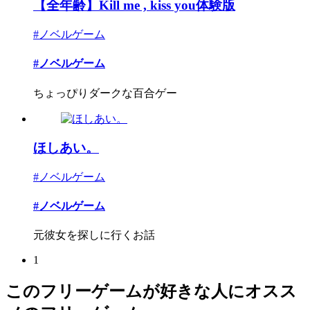
【全年齢】Kill me , kiss you体験版
#ノベルゲーム
#ノベルゲーム
ちょっぴりダークな百合ゲー
ほしあい。
#ノベルゲーム
#ノベルゲーム
元彼女を探しに行くお話
1
このフリーゲームが好きな人にオスス