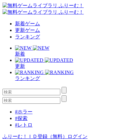
新着ゲーム
更新ゲーム
ランキング
新着
更新
ランキング
#ホラー
#探索
#レトロ
ふりーむ！ＩＤ登録（無料）
ログイン