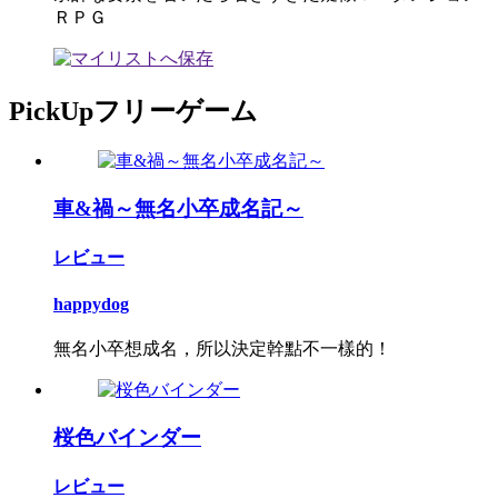
ＲＰＧ
PickUpフリーゲーム
車&禍～無名小卒成名記～
レビュー
happydog
無名小卒想成名，所以決定幹點不一樣的！
桜色バインダー
レビュー