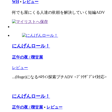
WH
•
レビュー
何でも屋にくる人達の依頼を解決していく短編ADV
にんげんロール！
正午の夜 / 喫甘展
レビュー
...(Huge)になるﾊﾛｳｨﾝ探索プチADV <ﾌﾞﾗｳｻﾞﾌﾟﾚｲ対応>
にんげんロール！
正午の夜 / 喫甘展
•
レビュー