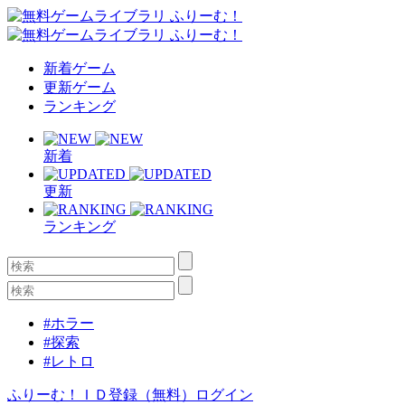
新着ゲーム
更新ゲーム
ランキング
新着
更新
ランキング
#ホラー
#探索
#レトロ
ふりーむ！ＩＤ登録（無料）
ログイン