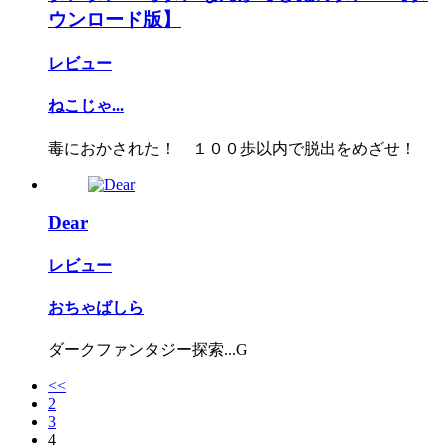
ウンロード版】
レビュー
ねこじゃ...
毒におかされた！ １００歩以内で脱出をめざせ！
Dear
レビュー
おちゃばしら
ダークファンタジー探索...G
<<
2
3
4