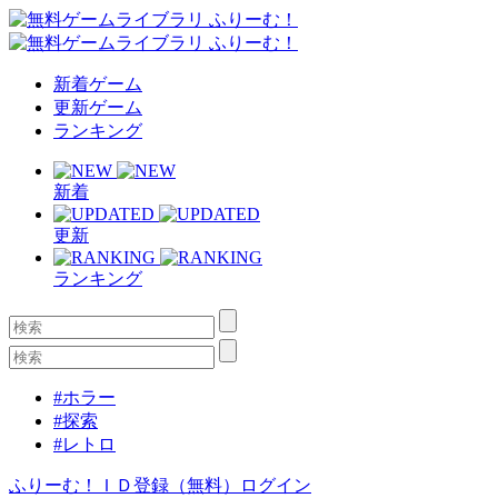
新着ゲーム
更新ゲーム
ランキング
新着
更新
ランキング
#ホラー
#探索
#レトロ
ふりーむ！ＩＤ登録（無料）
ログイン