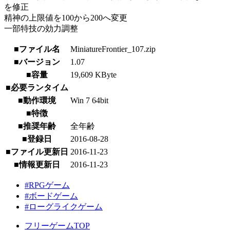
を修正
精神の上限値を100から200へ変更
一部特技の効力調整
■ファイル名
MiniatureFrontier_107.zip
■バージョン
1.07
■容量
19,609 KByte
■必要ランタイム
■動作環境
Win 7 64bit
■特徴
■推奨年齢
全年齢
■登録日
2016-08-28
■ファイル更新日
2016-11-23
■情報更新日
2016-11-23
#RPGゲーム
#ボードゲーム
#ローグライクゲーム
フリーゲームTOP