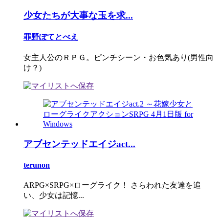
少女たちが大事な玉を求...
罪野ぽてとべえ
女主人公のＲＰＧ。ピンチシーン・お色気あり(男性向
け？)
アブセンテッドエイジact...
terunon
ARPG×SRPG×ローグライク！ さらわれた友達を追
い、少女は記憶...