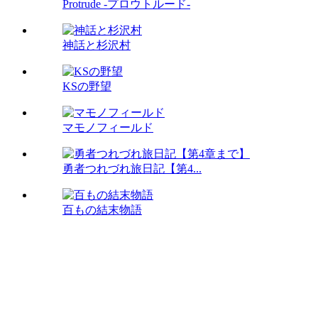
Protrude -プロウトルード-
神話と杉沢村
KSの野望
マモノフィールド
勇者つれづれ旅日記【第4...
百もの結末物語