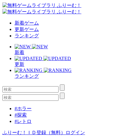
新着ゲーム
更新ゲーム
ランキング
新着
更新
ランキング
#ホラー
#探索
#レトロ
ふりーむ！ＩＤ登録（無料）
ログイン