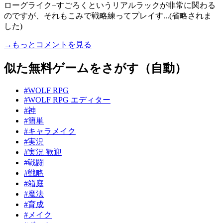
ローグライク+すごろくというリアルラックが非常に関わる
のですが、それもこみで戦略練ってプレイす...(省略されま
した)
→もっとコメントを見る
似た無料ゲームをさがす（自動）
#WOLF RPG
#WOLF RPG エディター
#神
#簡単
#キャラメイク
#実況
#実況 歓迎
#戦闘
#戦略
#箱庭
#魔法
#育成
#メイク