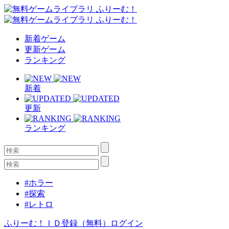
新着ゲーム
更新ゲーム
ランキング
新着
更新
ランキング
#ホラー
#探索
#レトロ
ふりーむ！ＩＤ登録（無料）
ログイン