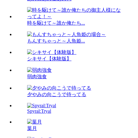
時を駆けて～誰か俺たち...
もんすちゃっと～人魚姫...
シキサイ【体験版】
弱肉強食
夕やみの向こうで待ってる
Spyral:Tryal
葉月