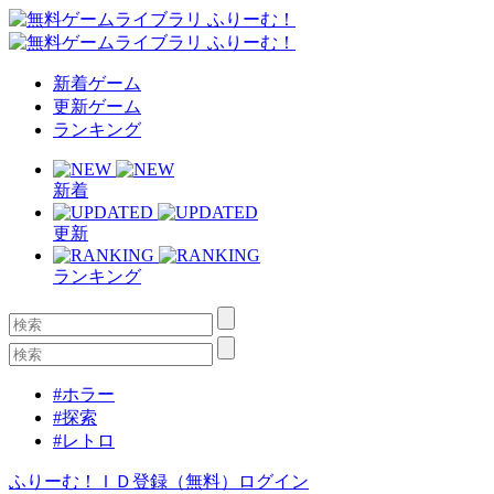
新着ゲーム
更新ゲーム
ランキング
新着
更新
ランキング
#ホラー
#探索
#レトロ
ふりーむ！ＩＤ登録（無料）
ログイン