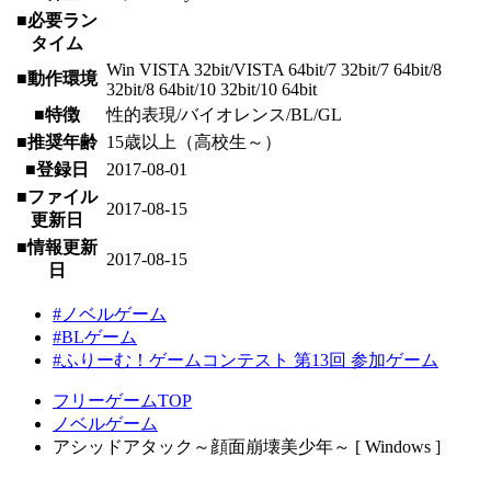
■必要ラン
タイム
Win VISTA 32bit/VISTA 64bit/7 32bit/7 64bit/8
■動作環境
32bit/8 64bit/10 32bit/10 64bit
■特徴
性的表現/バイオレンス/BL/GL
■推奨年齢
15歳以上（高校生～）
■登録日
2017-08-01
■ファイル
2017-08-15
更新日
■情報更新
2017-08-15
日
#ノベルゲーム
#BLゲーム
#ふりーむ！ゲームコンテスト 第13回 参加ゲーム
フリーゲームTOP
ノベルゲーム
アシッドアタック～顔面崩壊美少年～ [ Windows ]