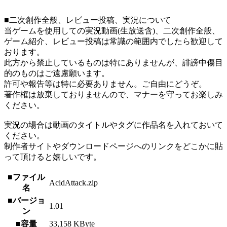
■二次創作全般、レビュー投稿、実況について
当ゲームを使用しての実況動画(生放送含)、二次創作全般、
ゲーム紹介、レビュー投稿は常識の範囲内でしたら歓迎して
おります。
此方から禁止しているものは特にありませんが、誹謗中傷目
的のものはご遠慮願います。
許可や報告等は特に必要ありません。ご自由にどうぞ。
著作権は放棄しておりませんので、マナーを守ってお楽しみ
ください。
実況の場合は動画のタイトルやタグに作品名を入れておいて
ください。
制作者サイトやダウンロードページへのリンクをどこかに貼
って頂けると嬉しいです。
■ファイル
AcidAttack.zip
名
■バージョ
1.01
ン
■容量
33,158 KByte