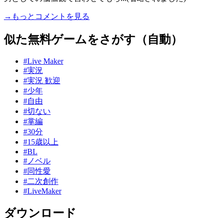
→もっとコメントを見る
似た無料ゲームをさがす（自動）
#Live Maker
#実況
#実況 歓迎
#少年
#自由
#切ない
#掌編
#30分
#15歳以上
#BL
#ノベル
#同性愛
#二次創作
#LiveMaker
ダウンロード