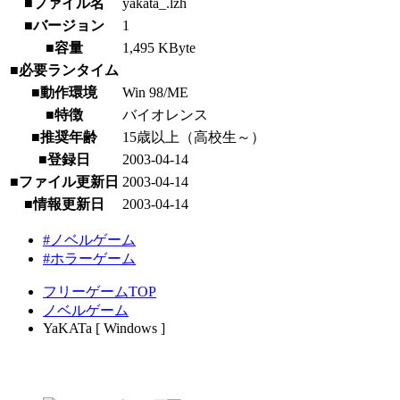
■ファイル名
yakata_.lzh
■バージョン
1
■容量
1,495 KByte
■必要ランタイム
■動作環境
Win 98/ME
■特徴
バイオレンス
■推奨年齢
15歳以上（高校生～）
■登録日
2003-04-14
■ファイル更新日
2003-04-14
■情報更新日
2003-04-14
#ノベルゲーム
#ホラーゲーム
フリーゲームTOP
ノベルゲーム
YaKATa [ Windows ]