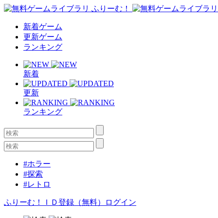
新着ゲーム
更新ゲーム
ランキング
新着
更新
ランキング
#ホラー
#探索
#レトロ
ふりーむ！ＩＤ登録（無料）
ログイン