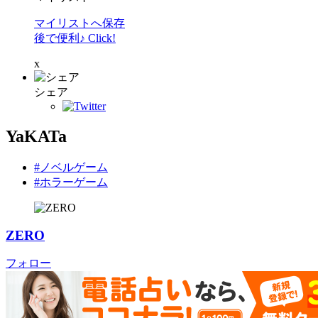
マイリストへ保存
後で便利♪ Click!
x
シェア
YaKATa
#ノベルゲーム
#ホラーゲーム
ZERO
フォロー