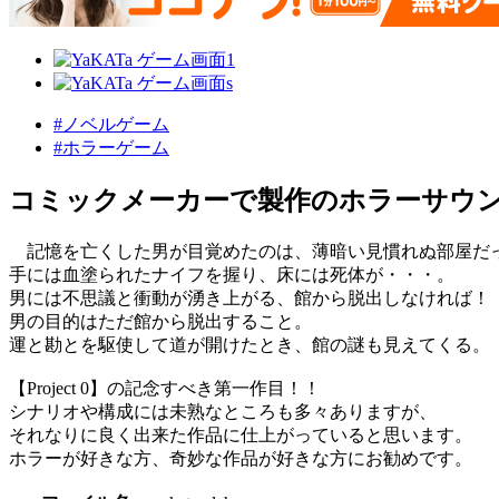
#ノベルゲーム
#ホラーゲーム
コミックメーカーで製作のホラーサウ
記憶を亡くした男が目覚めたのは、薄暗い見慣れぬ部屋だ
手には血塗られたナイフを握り、床には死体が・・・。
男には不思議と衝動が湧き上がる、館から脱出しなければ！
男の目的はただ館から脱出すること。
運と勘とを駆使して道が開けたとき、館の謎も見えてくる。
【Project 0】の記念すべき第一作目！！
シナリオや構成には未熟なところも多々ありますが、
それなりに良く出来た作品に仕上がっていると思います。
ホラーが好きな方、奇妙な作品が好きな方にお勧めです。