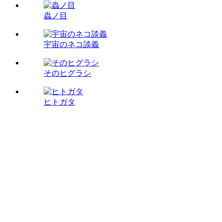
蟲ノ目
宇宙のネコ談義
そのヒグラシ
ヒトガタ