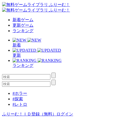
新着ゲーム
更新ゲーム
ランキング
新着
更新
ランキング
#ホラー
#探索
#レトロ
ふりーむ！ＩＤ登録（無料）
ログイン