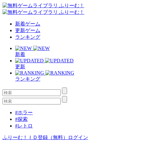
新着ゲーム
更新ゲーム
ランキング
新着
更新
ランキング
#ホラー
#探索
#レトロ
ふりーむ！ＩＤ登録（無料）
ログイン