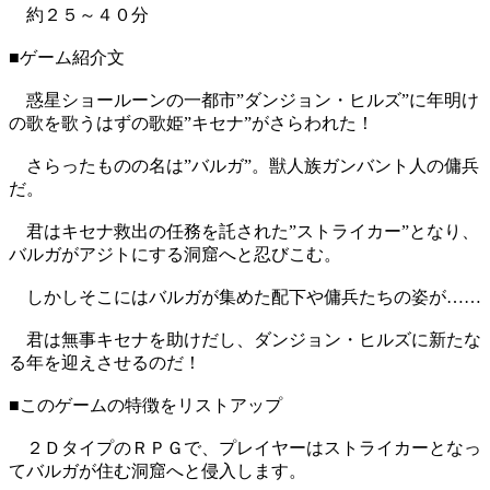
約２５～４０分
■ゲーム紹介文
惑星ショールーンの一都市”ダンジョン・ヒルズ”に年明け
の歌を歌うはずの歌姫”キセナ”がさらわれた！
さらったものの名は”バルガ”。獣人族ガンバント人の傭兵
だ。
君はキセナ救出の任務を託された”ストライカー”となり、
バルガがアジトにする洞窟へと忍びこむ。
しかしそこにはバルガが集めた配下や傭兵たちの姿が……
君は無事キセナを助けだし、ダンジョン・ヒルズに新たな
る年を迎えさせるのだ！
■このゲームの特徴をリストアップ
２ＤタイプのＲＰＧで、プレイヤーはストライカーとなっ
てバルガが住む洞窟へと侵入します。