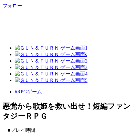
フォロー
#RPGゲーム
悪党から歌姫を救い出せ！短編ファン
タジーＲＰＧ
■プレイ時間