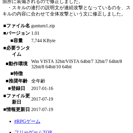
箇所に装備されるので修正しました。
・スキルの連打の説明文が連続攻撃となっているのを、ス
キルの内容に合わせて全体攻撃という文に修正しました。
■ファイル名
gunturn1.zip
■バージョン
1.01
■容量
7,744 KByte
■必要ランタ
イム
Win VISTA 32bit/VISTA 64bit/7 32bit/7 64bit/8
■動作環境
32bit/8 64bit/10 64bit
■特徴
■推奨年齢
全年齢
■登録日
2017-01-16
■ファイル更
2017-07-19
新日
■情報更新日
2017-07-19
#RPGゲーム
フリーゲームTOP