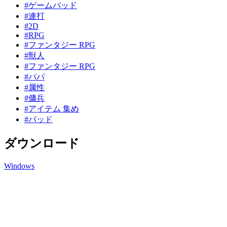
#ゲームパッド
#連打
#2D
#RPG
#ファンタジー RPG
#獣人
#ファンタジー RPG
#パパ
#属性
#傭兵
#アイテム 集め
#パッド
ダウンロード
Windows