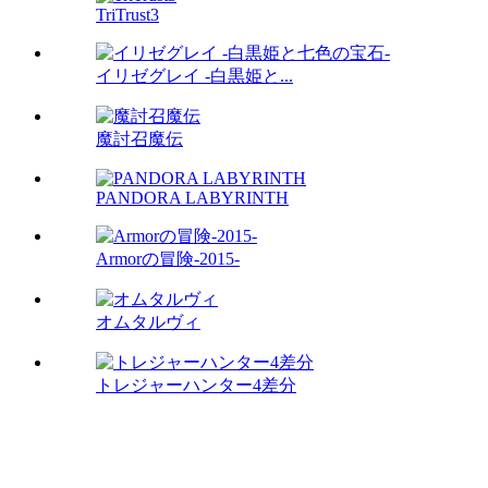
TriTrust3
イリゼグレイ -白黒姫と...
魔討召魔伝
PANDORA LABYRINTH
Armorの冒険-2015-
オムタルヴィ
トレジャーハンター4差分