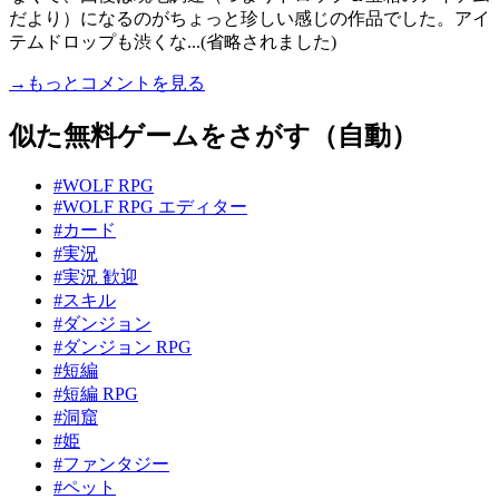
だより）になるのがちょっと珍しい感じの作品でした。アイ
テムドロップも渋くな...(省略されました)
→もっとコメントを見る
似た無料ゲームをさがす（自動）
#WOLF RPG
#WOLF RPG エディター
#カード
#実況
#実況 歓迎
#スキル
#ダンジョン
#ダンジョン RPG
#短編
#短編 RPG
#洞窟
#姫
#ファンタジー
#ペット