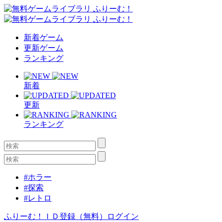
新着ゲーム
更新ゲーム
ランキング
新着
更新
ランキング
#ホラー
#探索
#レトロ
ふりーむ！ＩＤ登録（無料）
ログイン