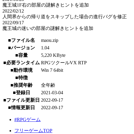
魔王城1F右の部屋の謎解きヒントを追加
2022/02/12
人間界からの帰り道をスキップした場合の進行バグを修正
2022/09/17
魔王城の迷いの部屋の謎解きヒントを追加
■ファイル名
maou.zip
■バージョン
1.04
■容量
5,220 KByte
■必要ランタイム
RPGツクールVX RTP
■動作環境
Win 7 64bit
■特徴
■推奨年齢
全年齢
■登録日
2021-03-04
■ファイル更新日
2022-09-17
■情報更新日
2022-09-17
#RPGゲーム
フリーゲームTOP