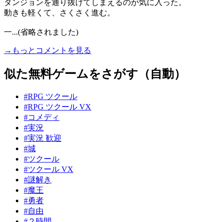
ダンジョンを通り抜けてしまえるのが気に入った。
動きも軽くて、さくさく進む。
一...(省略されました)
→もっとコメントを見る
似た無料ゲームをさがす（自動）
#RPG ツクール
#RPG ツクール VX
#コメディ
#実況
#実況 歓迎
#城
#ツクール
#ツクール VX
#謎解き
#魔王
#勇者
#自由
#２時間