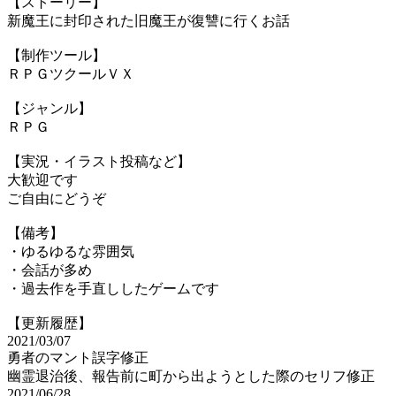
【ストーリー】
新魔王に封印された旧魔王が復讐に行くお話
【制作ツール】
ＲＰＧツクールＶＸ
【ジャンル】
ＲＰＧ
【実況・イラスト投稿など】
大歓迎です
ご自由にどうぞ
【備考】
・ゆるゆるな雰囲気
・会話が多め
・過去作を手直ししたゲームです
【更新履歴】
2021/03/07
勇者のマント誤字修正
幽霊退治後、報告前に町から出ようとした際のセリフ修正
2021/06/28