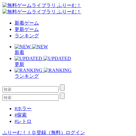
新着ゲーム
更新ゲーム
ランキング
新着
更新
ランキング
#ホラー
#探索
#レトロ
ふりーむ！ＩＤ登録（無料）
ログイン