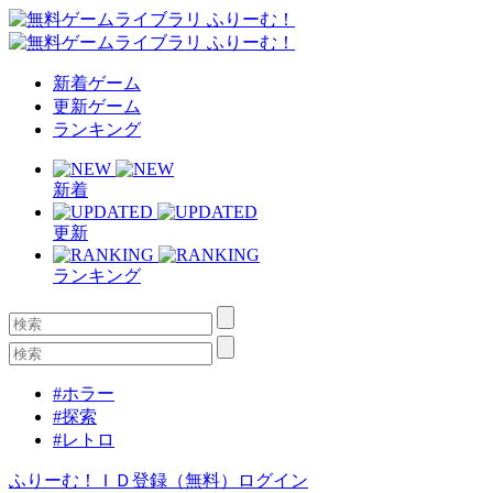
新着ゲーム
更新ゲーム
ランキング
新着
更新
ランキング
#ホラー
#探索
#レトロ
ふりーむ！ＩＤ登録（無料）
ログイン