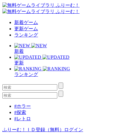
新着ゲーム
更新ゲーム
ランキング
新着
更新
ランキング
#ホラー
#探索
#レトロ
ふりーむ！ＩＤ登録（無料）
ログイン