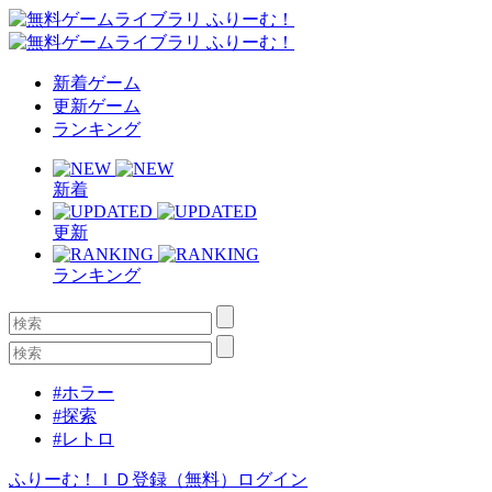
新着ゲーム
更新ゲーム
ランキング
新着
更新
ランキング
#ホラー
#探索
#レトロ
ふりーむ！ＩＤ登録（無料）
ログイン