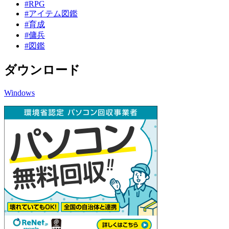
#RPG
#アイテム図鑑
#育成
#傭兵
#図鑑
ダウンロード
Windows