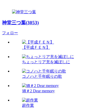
神堂三つ葉(3053)
フォロー
【平成ＦＥＮ】
ちょっとリア充を滅ぼしに
コノハと千年眠りの歌
Ⅷ＃2 Dear memory
超作業