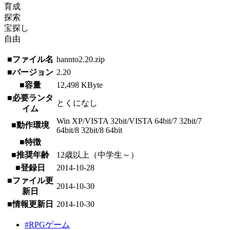
育成
探索
宝探し
自由
■ファイル名
hannto2.20.zip
■バージョン
2.20
■容量
12,498 KByte
■必要ランタ
とくになし
イム
Win XP/VISTA 32bit/VISTA 64bit/7 32bit/7
■動作環境
64bit/8 32bit/8 64bit
■特徴
■推奨年齢
12歳以上（中学生～）
■登録日
2014-10-28
■ファイル更
2014-10-30
新日
■情報更新日
2014-10-30
#RPGゲーム