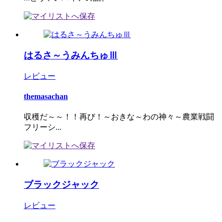
はるさ～うみんちゅⅢ
レビュー
themasachan
収穫だ～～！！再び！～おきな～わの神々～農業戦闘
フリーシ...
ブラックジャック
レビュー