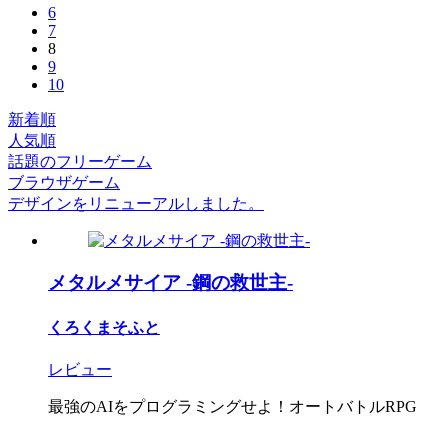
6
7
8
9
10
新着順
人気順
話題のフリーゲーム
ブラウザゲーム
デザインをリニューアルしました。
メタルメサイア -鋼の救世主-
くろくまそふと
レビュー
最強のAIをプログラミングせよ！オートバトルRPG