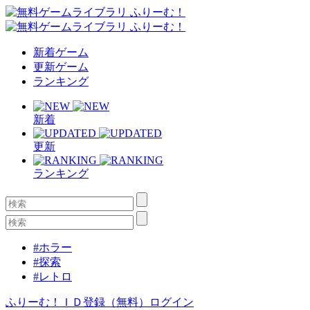
新着ゲーム
更新ゲーム
ランキング
新着
更新
ランキング
#ホラー
#探索
#レトロ
ふりーむ！ＩＤ登録（無料）
ログイン