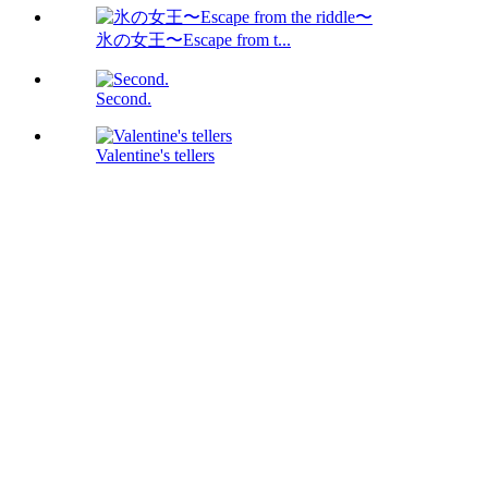
氷の女王〜Escape from t...
Second.
Valentine's tellers