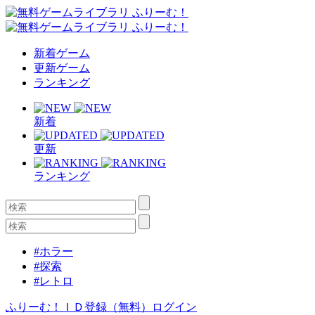
新着ゲーム
更新ゲーム
ランキング
新着
更新
ランキング
#ホラー
#探索
#レトロ
ふりーむ！ＩＤ登録（無料）
ログイン