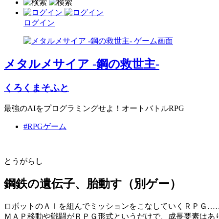
ログイン
メタルメサイア -鋼の救世主-
くろくまそふと
最強のAIをプログラミングせよ！オートバトルRPG
#RPGゲーム
とうがらし
鋼鉄の遺伝子、胎動す（別ゲー）
ロボットのＡＩを組んでミッションをこなしていくＲＰＧ…
ＭＡＰ移動や戦闘がＲＰＧ形式というだけで、成長要素はあ