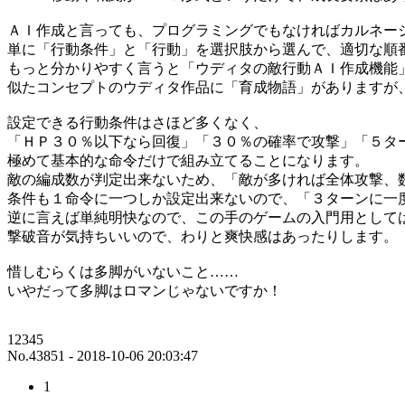
ＡＩ作成と言っても、プログラミングでもなければカルネー
単に「行動条件」と「行動」を選択肢から選んで、適切な順
もっと分かりやすく言うと「ウディタの敵行動ＡＩ作成機能
似たコンセプトのウディタ作品に「育成物語」がありますが
設定できる行動条件はさほど多くなく、
「ＨＰ３０％以下なら回復」「３０％の確率で攻撃」「５タ
極めて基本的な命令だけで組み立てることになります。
敵の編成数が判定出来ないため、「敵が多ければ全体攻撃、
条件も１命令に一つしか設定出来ないので、「３ターンに一
逆に言えば単純明快なので、この手のゲームの入門用として
撃破音が気持ちいいので、わりと爽快感はあったりします。
惜しむらくは多脚がいないこと……
いやだって多脚はロマンじゃないですか！
12345
No.43851 - 2018-10-06 20:03:47
1