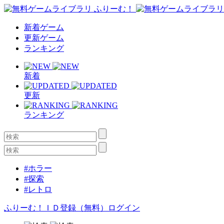
新着ゲーム
更新ゲーム
ランキング
新着
更新
ランキング
#ホラー
#探索
#レトロ
ふりーむ！ＩＤ登録（無料）
ログイン