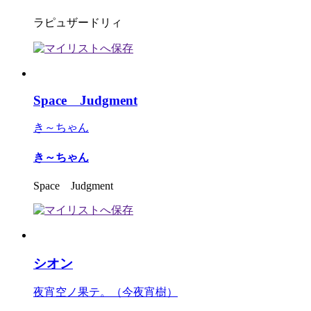
ラピュザードリィ
Space Judgment
き～ちゃん
き～ちゃん
Space Judgment
シオン
夜宵空ノ果テ。（今夜宵樹）