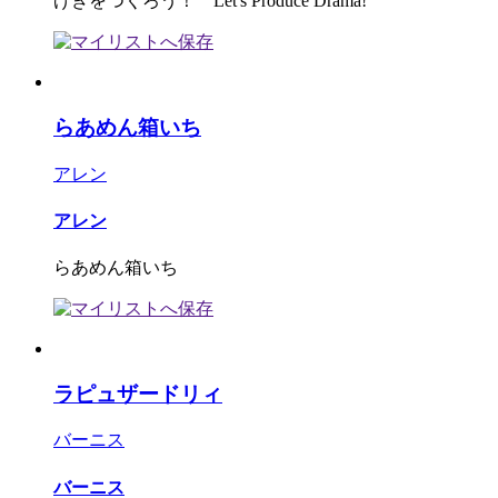
げきをつくろう！ Let's Produce Drama!
らあめん箱いち
アレン
アレン
らあめん箱いち
ラピュザードリィ
バーニス
バーニス