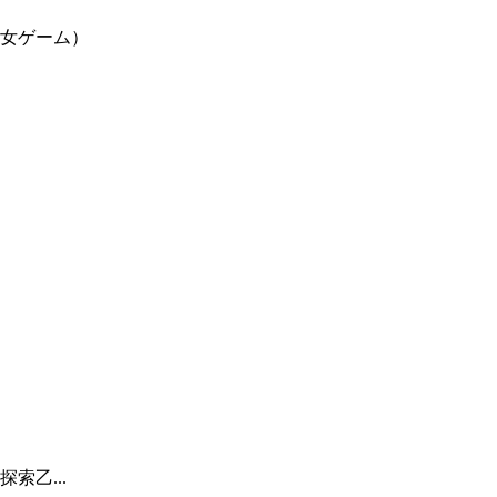
女ゲーム）
索乙...