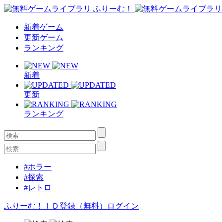
新着ゲーム
更新ゲーム
ランキング
新着
更新
ランキング
#ホラー
#探索
#レトロ
ふりーむ！ＩＤ登録（無料）
ログイン