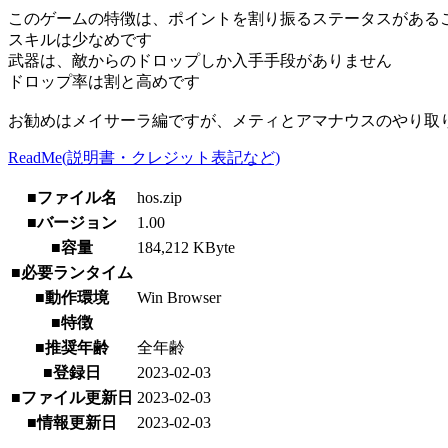
このゲームの特徴は、ポイントを割り振るステータスがある
スキルは少なめです
武器は、敵からのドロップしか入手手段がありません
ドロップ率は割と高めです
お勧めはメイサーラ編ですが、メティとアマナウスのやり取
ReadMe(説明書・クレジット表記など)
■ファイル名
hos.zip
■バージョン
1.00
■容量
184,212 KByte
■必要ランタイム
■動作環境
Win Browser
■特徴
■推奨年齢
全年齢
■登録日
2023-02-03
■ファイル更新日
2023-02-03
■情報更新日
2023-02-03