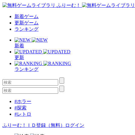
新着ゲーム
更新ゲーム
ランキング
新着
更新
ランキング
#ホラー
#探索
#レトロ
ふりーむ！ＩＤ登録（無料）
ログイン