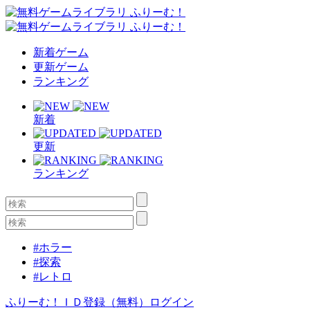
新着ゲーム
更新ゲーム
ランキング
新着
更新
ランキング
#ホラー
#探索
#レトロ
ふりーむ！ＩＤ登録（無料）
ログイン