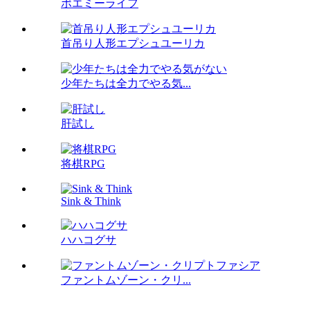
ポエミーライフ
首吊り人形エプシュユーリカ
少年たちは全力でやる気...
肝試し
将棋RPG
Sink & Think
ハハコグサ
ファントムゾーン・クリ...