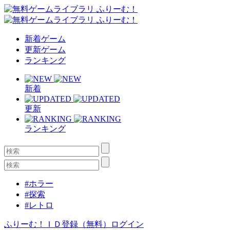
新着ゲーム
更新ゲーム
ランキング
新着
更新
ランキング
#ホラー
#探索
#レトロ
ふりーむ！ＩＤ登録（無料）
ログイン